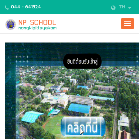
044 - 641324
TH
Togg
navig