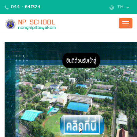
044 - 641324
TH
Togg
navig